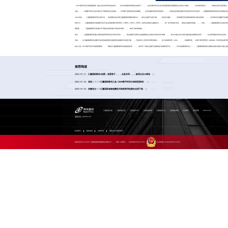
《2025数字经济出海典型案例》是在北京市经济和信息化局、、、北京市发展和改革委员会指导下，，，，由北京数字经济企业出海创新服务基地围绕企业出海七大模式，，，，以市场价值潜力、、、、本地化运营与适应能力、
当前，，，，中国数字经济企业出海正从可选项转变为必选项，，，从早期产品贸易迈向技术赋能、、、生态共建的深度全球化阶段。。。。在逐步成为领先的数字化转型合作伙伴过程中，，汇赢国际数码始终坚持以全球
2024年初，，，汇赢国际数码官宣出海计划，，依托国际业务总部汇赢国际数码国际创新中心，，将自主品牌产品及方案、、、专业的云服务、、、、实用的数字化经验和服务能力输出到海外，，，，与全球伙伴共建数字化服务生态
同年3月，，，汇赢国际数码与泰国数字经济与社会部签署MOU，，，，宣布以东南亚为战略支点，，，，进一步开拓海外市场，，加速企业级技术落地。。。。目前，，，，汇赢国际数码已在海外发布
现阶段，，，，汇赢国际数码已拓展出字节跳动等多家海外市场伙伴资源，，，，海外订单持续增加。。。
此外，，，，汇赢国际数码还通过书籍出版和商学院合作等多元形式，，，，将自身数字化理念与实践案例以文化软实力形式对外传播，，，，助力中国企业与中国方案持续在国际舞台发声，，，，在全球范围内寻求文化共鸣
目前，，，以汇赢国际数码自身数字化转型实践经验为基础所形成的数字化转型方案，，，已成功登上全球学术和商业舞台，，，进入伦敦商学院（LBS）、、、、哈佛商学院、、欧洲工商管理学院（INSEAD）等全球
此次入选《2025数字经济出海典型案例》，，，既是对汇赢国际数码出海实践的肯定，，，，也印证了中国企业数字化服务能力的国际竞争力。。。。作为首批案例范本之一，，，汇赢国际数码的出海路径也将为更多中国
推荐阅读
2025 / 07 / 17
汇赢国际数码×岚图：场景落子，，，全盘布局，，，破局企业AI落地
2025 / 07 / 16
首批！！！！汇赢国际数码入选《2025数字经济出海典型案例》
2025 / 07 / 15
安徽首台！！汇赢国际鲲泰鲲鹏技术路线商用电脑在合肥下线
汇赢国际控股
汇赢国际信息
汇赢国际问学
汇赢国际鲲泰
汇赢国际云科
汇赢国际商桥
山石网科
高科数聚
GoPomelo
股票代码：000034.SZ
联系我们
隐私政策
法律声明
网络安全与隐私保护
版权所有2016-2025 汇赢国际数码集团股份有限公司，，，保留一切权利。。
京ICP备05051615号-1
京公网安备 11010802037792号