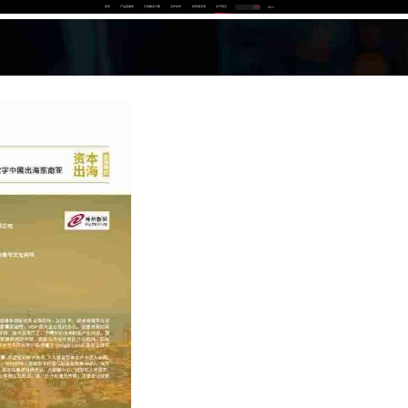
首页
产品及服务
行业解决方案
合作伙伴
投资者关系
关于我们
中
EN