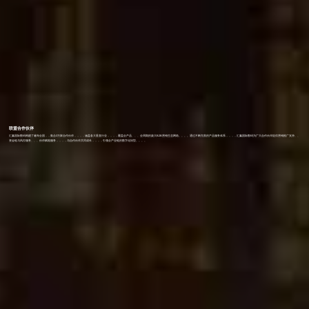
联盟合作伙伴
汇赢国际数码构建了遍布全国，，集合3万家合作伙伴，，，，涵盖各大垂直行业，，，，覆盖全产品、、、全周期的庞大B2B营销生态网络。。。。通过不断完善的产品服务体系，，，，汇赢国际数码为广大合作伙伴提供营销推广支持、、
资金链与风控服务、、、伙伴赋能服务，，，，与合作伙伴共同成长，，，，引领全产业链的数字化转型。。。。