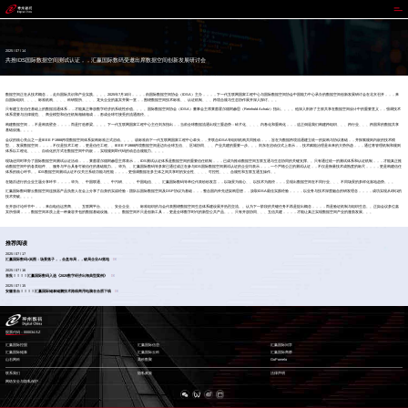
汇赢国际
2025 / 07 / 14
共推IDS国际数据空间测试认证，，汇赢国际数码受邀出席数据空间创新发展研讨会
数据空间正在从技术概念，，走向国际共识和产业实践。。。。2025年7月10日，，，，由国际数据空间协会（IDSA）主办，，，，下一代互联网国家工程中心与国际数据空间协会中国能力中心承办的数据空间创新发展研讨会在北京召开，，，来
自国际组织、、、、标准机构、、、、科研院所、、、、龙头企业的嘉宾齐聚一堂，，围绕数据空间技术标准、、认证机制、、、跨境合规与生态协作展开深入探讨。。。
只有建立在信任基础上的数据流通体系，，才能真正释放数字经济的系统性价值。。。。国际数据空间协会（IDSA）董事会主席莱茵霍尔德阿赫思（Reinhold Achatz）指出。。。。他深入剖析了主权共享在数据空间设计中的重要意义，，强调技术
体系需要与法律规范、、商业模型和信任机制相辅相成，，形成全球可接受的流通路径。。
构建数据空间，，不是构筑壁垒，，，，而是打造桥梁。。。。下一代互联网国家工程中心主任刘东指出，，当前全球数据流通出现三重趋势：碎片化、、、、内卷化和重构化，，，这正倒逼我们构建跨组织、、、跨行业、、、跨国界的数据共享
基础设施。。。。
会议的核心亮点之一是IEEE P1988跨境数据空间体系架构标准正式启动。。。。该标准由下一代互联网国家工程中心牵头，，并联合IDSA等组织机构共同推动，，，旨在为数据跨境流通建立统一的架构与协议基础，，并探索规则内嵌的技术模
型。。发展数据空间，，，，不仅是技术工程，，更是信任工程。。IEEE P1988跨境数据空间是迈向全球互信、、区域协同、、、产业共建的重要一步。。。刘东在启动仪式上表示，，技术赋能治理是未来的大势所趋，，，通过将管理机制和规则
体系以工程化、、、、自动化的方式在数据空间中内嵌，，实现规则即代码的动态合规能力。。。。
现场还同时举办了国际数据空间测试认证活动，，，莱茵霍尔德阿赫思主席表示，，IDS测试认证体系是数据空间的重要信任机制，，，已成为推动数据空间互联互通与生态协同的关键支撑。。只有通过统一的测试体系和认证机制，，，才能真正推
动数据空间中的各类组件、、服务与平台具备可被信任的基础能力。。华为、、汇赢国际数码等多家已通过或正在参与IDS国际数据空间测试认证的企业均表示，，，一个严格公正的测试认证，，不仅是衡量技术成熟度的标尺，，，，更是构建信任
体系的核心环节。。IDS数据空间测试认证不仅关注系统功能与性能，，，，更强调数据在多主体之间共享时的安全性、、、、可控性、、、合规性和互联互通互操作。。
在随后进行的企业主题分享环节，，，，华为、、中国联通、、、中汽研、、、、中国电信、、、汇赢国际数码等单位代表纷纷发言，，以场景为核心、、以技术为路径，，，呈现出数据空间在不同行业、、、不同场景的多样化落地趋势。。。
汇赢国际数码磐云数据空间连接器产品负责人在会上分享了自身的实战经验：团队以国际数据空间及DSP协议为基础，，，整合国内外先进架构思想，，汲取IDSA最佳实践经验，，，，以业务与技术深度融合的研发理念，，，，成功实现从0到1的
技术突破。。。。
在开放讨论环节中，，，来自电信运营商、、、互联网平台、、、、安全企业、、、标准组织的与会代表围绕数据空间生态体系建设展开热烈交流。。认为下一阶段的关键任务不再是提出概念，，，，而是验证机制与组织生态。。正如会议多位嘉
宾所强调，，，数据空间本质上是一种兼容并包的数据基础设施。。。。数据空间不只是创新工具，，更是全球数字时代的新型公共产品。。。只有开放协同、、、互信共建，，，，才能让真正实现数据空间产业的蓬勃发展。。。
推荐阅读
2025 / 07 / 17
汇赢国际数码×岚图：场景落子，，全盘布局，，破局企业AI落地
2025 / 07 / 16
首批！！！！汇赢国际数码入选《2025数字经济出海典型案例》
2025 / 07 / 15
安徽首台！！！！汇赢国际鲲泰鲲鹏技术路线商用电脑在合肥下线
股票代码：000034.SZ
汇赢国际控股
汇赢国际信息
汇赢国际问学
汇赢国际鲲泰
汇赢国际云科
汇赢国际商桥
山石网科
高科数聚
GoPomelo
联系我们
隐私政策
法律声明
网络安全与隐私保护