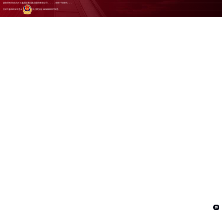
版权所有2016-2025 汇赢国际数码集团股份有限公司，，，，保留一切权利。。。
京ICP备05051615号-1
京公网安备 11010802037792号