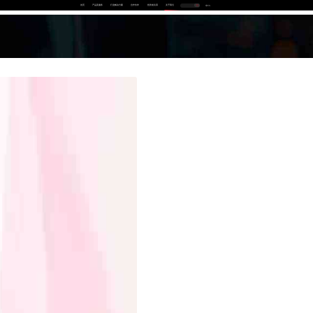
首页
产品及服务
行业解决方案
合作伙伴
投资者关系
关于我们
中
EN